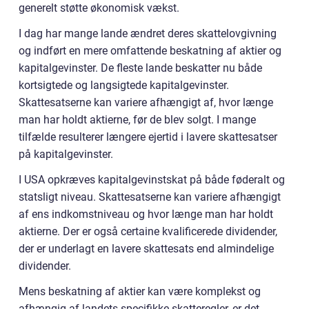
generelt støtte økonomisk vækst.
I dag har mange lande ændret deres skattelovgivning
og indført en mere omfattende beskatning af aktier og
kapitalgevinster. De fleste lande beskatter nu både
kortsigtede og langsigtede kapitalgevinster.
Skattesatserne kan variere afhængigt af, hvor længe
man har holdt aktierne, før de blev solgt. I mange
tilfælde resulterer længere ejertid i lavere skattesatser
på kapitalgevinster.
I USA opkræves kapitalgevinstskat på både føderalt og
statsligt niveau. Skattesatserne kan variere afhængigt
af ens indkomstniveau og hvor længe man har holdt
aktierne. Der er også certaine kvalificerede dividender,
der er underlagt en lavere skattesats end almindelige
dividender.
Mens beskatning af aktier kan være komplekst og
afhængig af landets specifikke skatteregler, er det